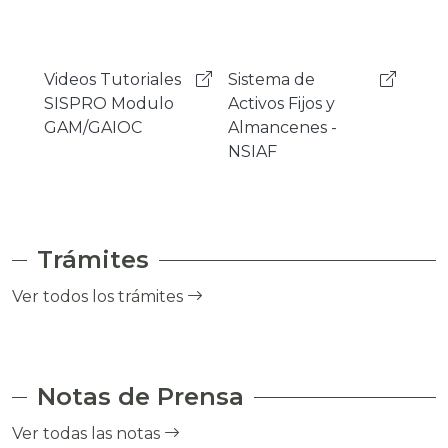
Sistema de
Mensajeria
Sist
Activos Fijos y
Instantanea
Gest
Almancenes -
Rocket.Chat
Cor
NSIAF
- SI
Trámites
Ver todos los trámites
Notas de Prensa
Ver todas las notas