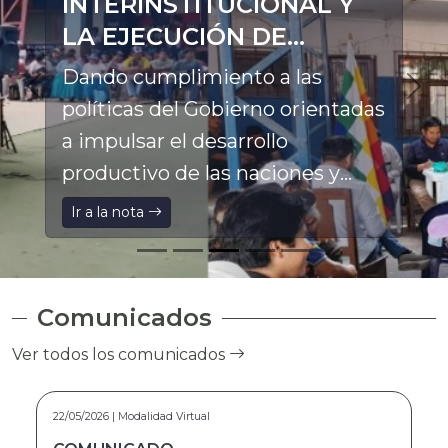
INTERINSTITUCIONAL Y
LA EJECUCIÓN DE
PROYECTOS
Dando cumplimiento a las
PRODUCTIVOS EN LA
políticas del Gobierno orientadas
ASUNTA
a impulsar el desarrollo
productivo de las naciones y
pueblos indígena originario
Ir a la nota
campesinos, el Director General
Ejecutivo a.i. del Fondo de
Desarrollo Indígena (FDI), Franz
Comunicados
Pinto Marca, participó en el
Ver todos los comunicados
Ampliado Ordinario de la
Federación Especial Única de
15/05/2026 | Modalidad Virtual
Trabajadores Campesinos