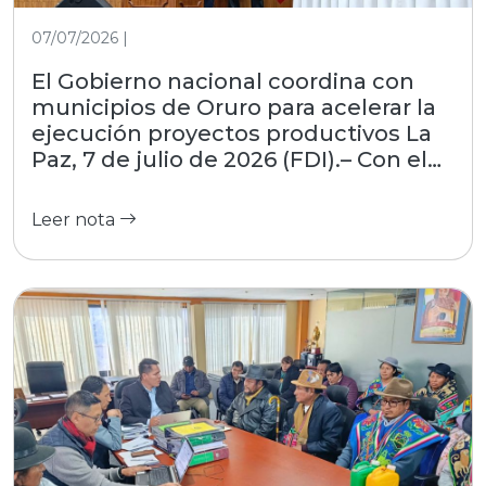
07/07/2026 |
El Gobierno nacional coordina con
municipios de Oruro para acelerar la
ejecución proyectos productivos La
Paz, 7 de julio de 2026 (FDI).– Con el
objetivo de estrechar la gestión con
las regiones, el Fondo de Desarrollo
Leer nota
Indígena (FDI), entidad dependiente
del Ministerio de Desarrollo
Productivo, Rural y Agua, participó
este martes en el encuentro
interinstitucional convocado por la
Asociación de Municipios del
Departamento de Oruro (AMDEOR).
El evento, desarrollado en la Casa
Grande del Pueblo, reunió a alcaldes
locales y autoridades del nivel central