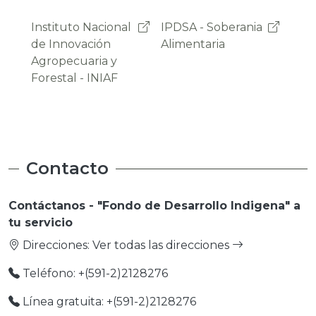
IPDSA - Soberania
OAP -
Pro
Alimentaria
Observatorio
Emp
Agroambiental y
Productivo
Contacto
Contáctanos - "Fondo de Desarrollo Indigena" a
tu servicio
Direcciones:
Ver todas las direcciones
Teléfono: +(591-2)2128276
Línea gratuita: +(591-2)2128276