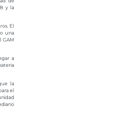
dad de
8 y la
ros. El
vo una
del GAM
egar a
ateria
que la
para el
unidad
ediano