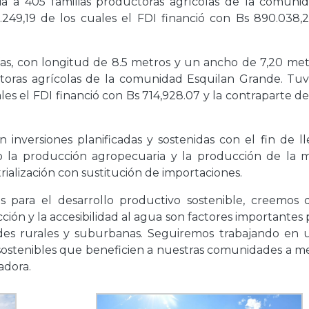
cia a 405 familias productoras agrícolas de la comuni
2.249,19 de los cuales el FDI financió con Bs 890.038,2
vías, con longitud de 8.5 metros y un ancho de 7,20 met
uctoras agrícolas de la comunidad Esquilan Grande. Tu
ales el FDI financió con Bs 714,928.07 y la contraparte 
 inversiones planificadas y sostenidas con el fin de ll
do la producción agropecuaria y la producción de la m
rialización con sustitución de importaciones.
s para el desarrollo productivo sostenible, creemos 
ción y la accesibilidad al agua son factores importantes 
des rurales y suburbanas. Seguiremos trabajando en 
 sostenibles que beneficien a nuestras comunidades a m
iadora.