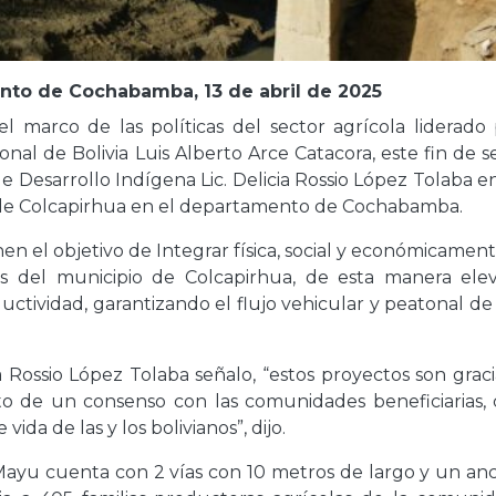
nto de Cochabamba, 13 de abril de 2025
 el marco de las políticas del sector agrícola liderado
nal de Bolivia Luis Alberto Arce Catacora, este fin de 
de Desarrollo Indígena Lic. Delicia Rossio López Tolaba 
 de Colcapirhua en el departamento de Cochabamba.
nen el objetivo de Integrar física, social y económicament
s del municipio de Colcapirhua, de esta manera elev
uctividad, garantizando el flujo vehicular y peatonal d
ia Rossio López Tolaba señalo, “estos proyectos son graci
to de un consenso con las comunidades beneficiarias, 
da de las y los bolivianos”, dijo.
Mayu cuenta con 2 vías con 10 metros de largo y un an