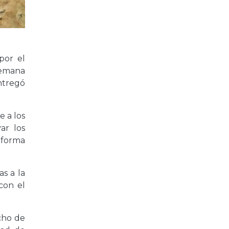
 por el
semana
entregó
e a los
ar los
e forma
as a la
con el
cho de