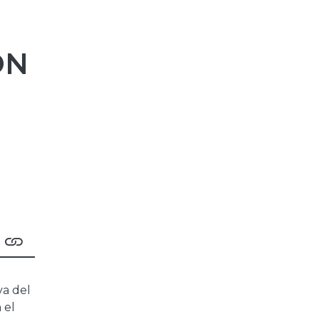
ÓN
va del
 el