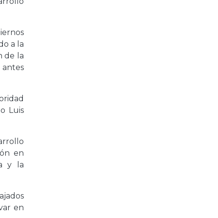
arrollo
iernos
o a la
n de la
 antes
toridad
o Luis
rrollo
ión en
a y la
ajados
var en