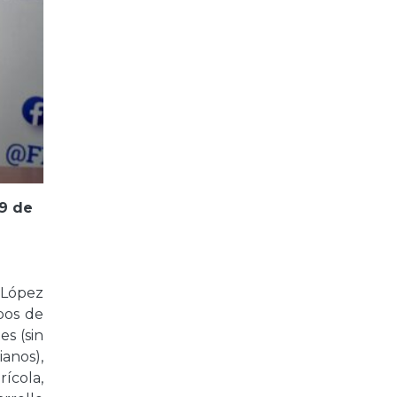
 9 de
 López
pos de
es (sin
anos),
ícola,