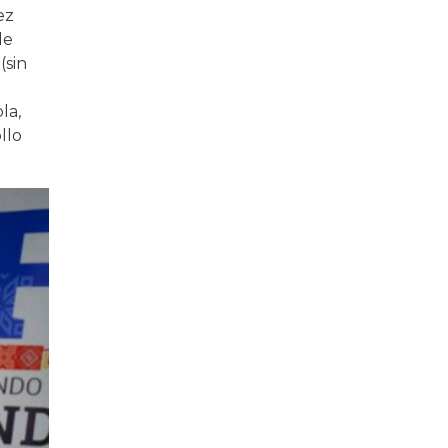
ez
de
(sin
la,
llo