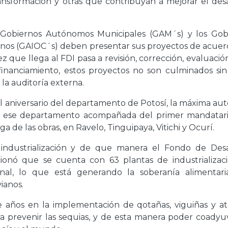
transformación y otras que contribuyan a mejorar el des
s Gobiernos Autónomos Municipales (GAM´s) y los Gob
nos (GAIOC´s) deben presentar sus proyectos de acuerd
 que llega al FDI pasa a revisión, corrección, evaluació
financiamiento, estos proyectos no son culminados sin
 la auditoría externa.
el aniversario del departamento de Potosí, la máxima au
 de ese departamento acompañada del primer mandatari
a de las obras, en Ravelo, Tinguipaya, Vitichi y Ocurí.
a industrialización y de que manera el Fondo de Desa
ionó que se cuenta con 63 plantas de industrializac
cional, lo que está generando la soberanía alimentari
ianos.
e años en la implementación de qotañas, viguiñas y at
a prevenir las sequias, y de esta manera poder coadyu