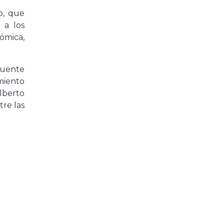
o, que
 a los
ómica,
Puente
miento
lberto
tre las