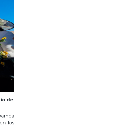
lio de
abamba
en los