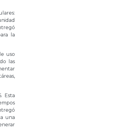
lares:
unidad
entregó
ara la
de uso
do las
umentar
táreas,
. Esta
tiempos
ntregó
 a una
enerar