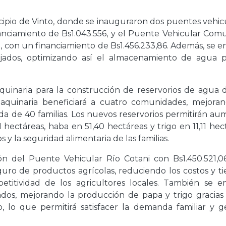
ipio de Vinto, donde se inauguraron dos puentes vehicu
nanciamiento de Bs1.043.556, y el Puente Vehicular Com
), con un financiamiento de Bs1.456.233,86. Además, se 
ajados, optimizando así el almacenamiento de agua p
quinaria para la construcción de reservorios de agua 
maquinaria beneficiará a cuatro comunidades, mejoran
ida de 40 familias. Los nuevos reservorios permitirán a
hectáreas, haba en 51,40 hectáreas y trigo en 11,11 hec
y la seguridad alimentaria de las familias.
ión del Puente Vehicular Río Cotani con Bs1.450.521,06
seguro de productos agrícolas, reduciendo los costos y 
titividad de los agricultores locales. También se e
ados, mejorando la producción de papa y trigo gracias
, lo que permitirá satisfacer la demanda familiar y g