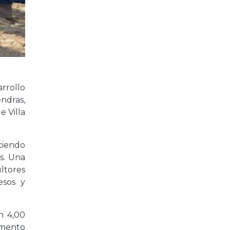
arrollo
ndras,
e Villa
uciendo
s. Una
ultores
esos y
n 4,00
amento