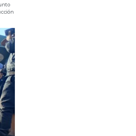
junto
ucción