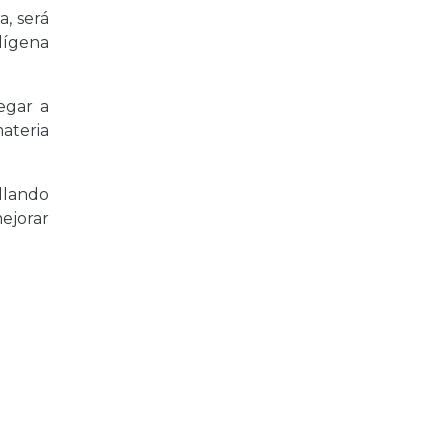
, será
dígena
egar a
ateria
ollando
ejorar