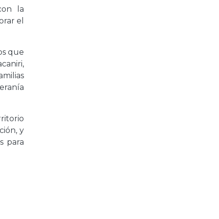
con la
rar el
os que
aniri,
milias
beranía
ritorio
ción, y
s para