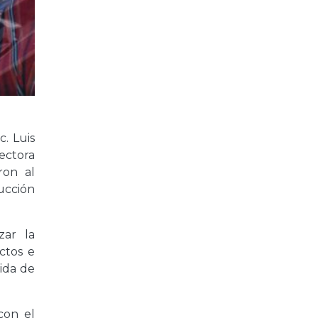
c. Luis
ectora
ron al
ucción
zar la
ctos e
dida de
con el