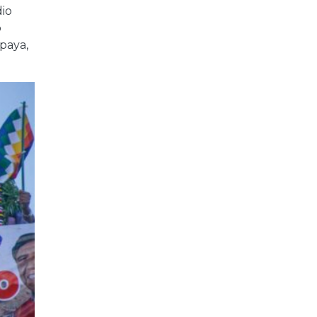
dio
o
ipaya,