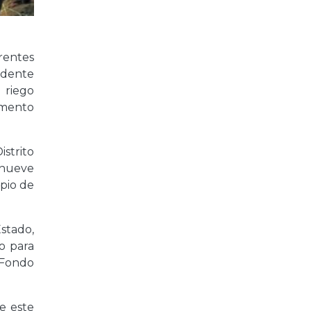
rentes
sidente
 riego
amento
strito
 nueve
pio de
stado,
o para
l Fondo
e este