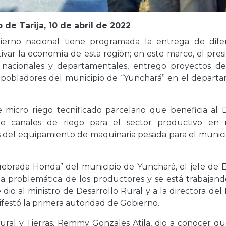
de Tarija, 10 de abril de 2022
bierno nacional tiene programada la entrega de dife
tivar la economía de esta región; en este marco, el pre
 nacionales y departamentales, entrego proyectos de
 pobladores del municipio de “Yunchará” en el depart
micro riego tecnificado parcelario que beneficia al Di
e canales de riego para el sector productivo en
s del equipamiento de maquinaria pesada para el munici
Quebrada Honda” del municipio de Yunchará, el jefe de E
la problemática de los productores y se está trabajand
e dio al ministro de Desarrollo Rural y a la directora de
festó la primera autoridad de Gobierno.
Rural y Tierras, Remmy Gonzales Atila, dio a conocer qu