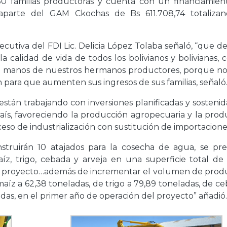
30 familias productoras y cuenta con un financiamien
aparte del GAM Ckochas de Bs 611.708,74 totaliza
ecutiva del FDI Lic. Delicia López Tolaba señaló, “que d
 calidad de vida de todos los bolivianos y bolivianas, 
e manos de nuestros hermanos productores, porque no
ara que aumenten sus ingresos de sus familias, señaló
están trabajando con inversiones planificadas y sosteni
 país, favoreciendo la producción agropecuaria y la pro
ceso de industrialización con sustitución de importacione
onstruirán 10 atajados para la cosecha de agua, se pr
z, trigo, cebada y arveja en una superficie total de 
del proyecto…además de incrementar el volumen de prod
maíz a 62,38 toneladas, de trigo a 79,89 toneladas, de c
adas, en el primer año de operación del proyecto” añadió.