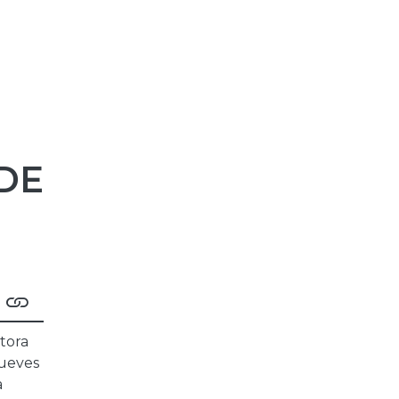
DE
ctora
jueves
a