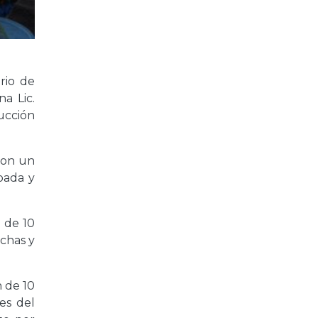
erio de
a Lic.
ucción
con un
ebada y
n de 10
chas y
n de 10
es del