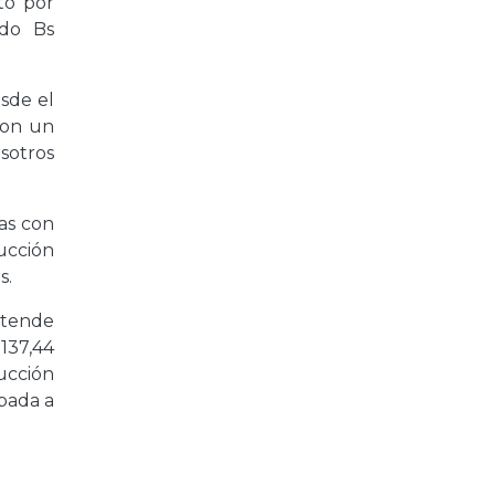
to por
ndo Bs
esde el
con un
sotros
.
das con
ducción
s.
etende
137,44
ucción
ebada a