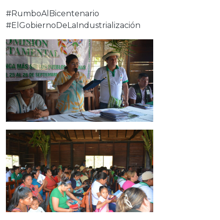
#RumboAlBicentenario
#ElGobiernoDeLaIndustrialización