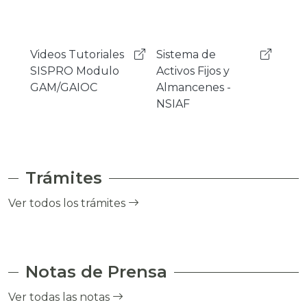
Sistema de
Mensajeria
Sist
Activos Fijos y
Instantanea
Gest
Almancenes -
Rocket.Chat
Cor
NSIAF
- SI
Trámites
Ver todos los trámites
Notas de Prensa
Ver todas las notas