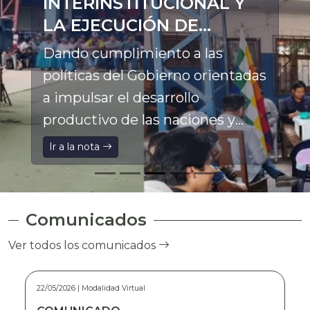
INTERINSTITUCIONAL Y
LA EJECUCIÓN DE
PROYECTOS
Dando cumplimiento a las
PRODUCTIVOS EN LA
políticas del Gobierno orientadas
ASUNTA
a impulsar el desarrollo
productivo de las naciones y
pueblos indígena originario
Ir a la nota
campesinos, el Director General
Ejecutivo a.i. del Fondo de
Desarrollo Indígena (FDI), Franz
Comunicados
Pinto Marca, participó en el
Ver todos los comunicados
Ampliado Ordinario de la
Federación Especial Única de
15/05/2026 | Modalidad Virtual
Trabajadores Campesinos