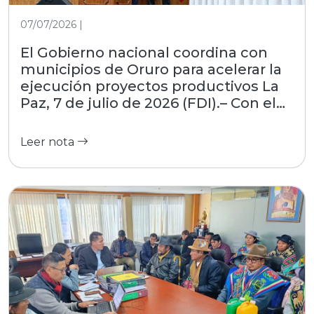
07/07/2026 |
El Gobierno nacional coordina con
municipios de Oruro para acelerar la
ejecución proyectos productivos La
Paz, 7 de julio de 2026 (FDI).– Con el
objetivo de estrechar la gestión con
las regiones, el Fondo de Desarrollo
Leer nota
Indígena (FDI), entidad dependiente
del Ministerio de Desarrollo
Productivo, Rural y Agua, participó
este martes en el encuentro
interinstitucional convocado por la
Asociación de Municipios del
Departamento de Oruro (AMDEOR).
El evento, desarrollado en la Casa
Grande del Pueblo, reunió a alcaldes
locales y autoridades del nivel central