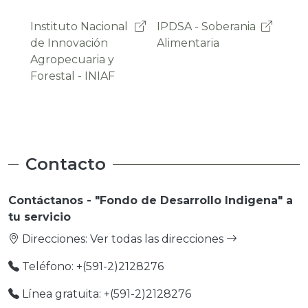
IPDSA - Soberania
OAP -
Pro
Alimentaria
Observatorio
Emp
Agroambiental y
Productivo
Contacto
Contáctanos - "Fondo de Desarrollo Indigena" a
tu servicio
Direcciones:
Ver todas las direcciones
Teléfono: +(591-2)2128276
Línea gratuita: +(591-2)2128276