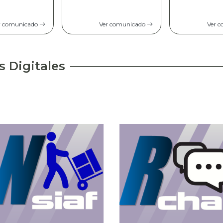
Comunica
opinión 
Ver comunicado
Ver comunicado
Ve
s Digitales