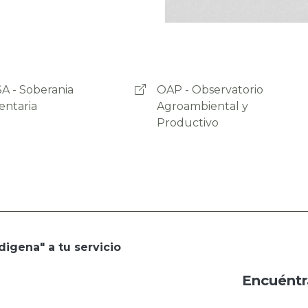
- Observatorio
Programa Empoderar
ambiental y
uctivo
digena" a tu servicio
Encuéntr