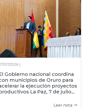
07/07/2026 |
El Gobierno nacional coordina
con municipios de Oruro para
acelerar la ejecución proyectos
productivos La Paz, 7 de julio
de 2026 (FDI).– Con el objetivo
de estrechar la gestión con las
Leer nota