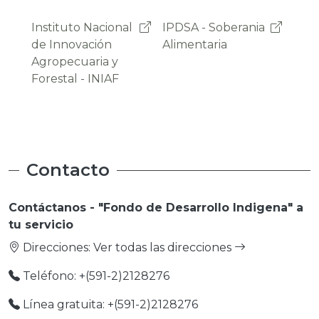
IPDSA - Soberania
OAP -
Pro
Alimentaria
Observatorio
Emp
Agroambiental y
Productivo
Contacto
Contáctanos - "Fondo de Desarrollo Indigena" a
tu servicio
Direcciones:
Ver todas las direcciones
Teléfono: +(591-2)2128276
Línea gratuita: +(591-2)2128276