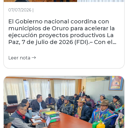
07/07/2026 |
El Gobierno nacional coordina con
municipios de Oruro para acelerar la
ejecución proyectos productivos La
Paz, 7 de julio de 2026 (FDI).– Con el
objetivo de estrechar la gestión con
las regiones, el Fondo de Desarrollo
Leer nota
Indígena (FDI), entidad dependiente
del Ministerio de Desarrollo
Productivo, Rural y Agua, participó
este martes en el encuentro
interinstitucional convocado por la
Asociación de Municipios del
Departamento de Oruro (AMDEOR).
El evento, desarrollado en la Casa
Grande del Pueblo, reunió a alcaldes
locales y autoridades del nivel central