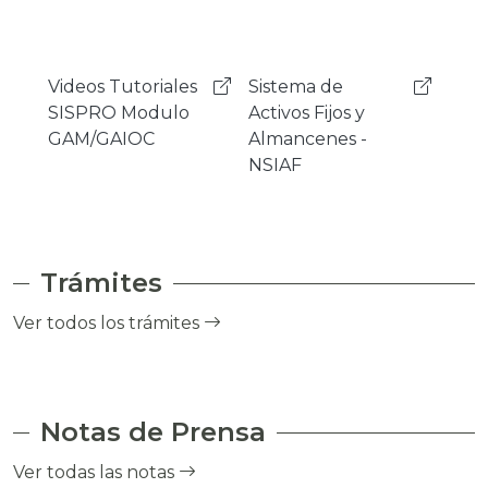
Sistema de
Mensajeria
Sist
Activos Fijos y
Instantanea
Gest
Almancenes -
Rocket.Chat
Cor
NSIAF
- SI
Trámites
Ver todos los trámites
Notas de Prensa
Ver todas las notas