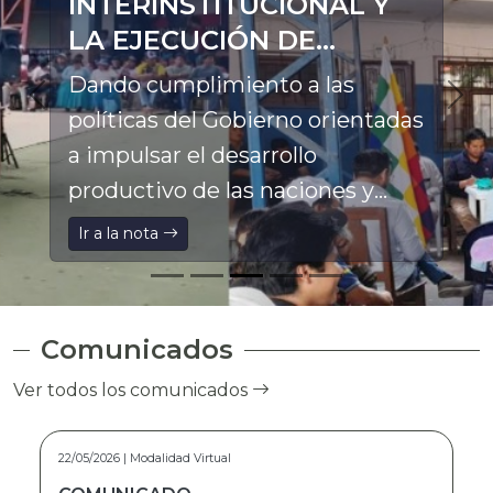
INTERINSTITUCIONAL Y
LA EJECUCIÓN DE
PROYECTOS
Dando cumplimiento a las
PRODUCTIVOS EN LA
políticas del Gobierno orientadas
ASUNTA
a impulsar el desarrollo
productivo de las naciones y
pueblos indígena originario
Ir a la nota
campesinos, el Director General
Ejecutivo a.i. del Fondo de
Desarrollo Indígena (FDI), Franz
Comunicados
Pinto Marca, participó en el
Ver todos los comunicados
Ampliado Ordinario de la
Federación Especial Única de
15/05/2026 | Modalidad Virtual
Trabajadores Campesinos