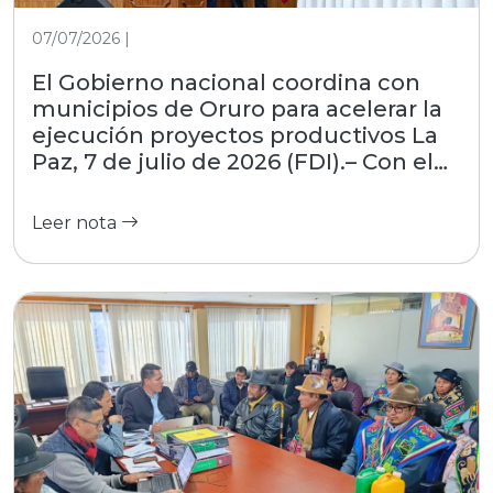
07/07/2026 |
El Gobierno nacional coordina con
municipios de Oruro para acelerar la
ejecución proyectos productivos La
Paz, 7 de julio de 2026 (FDI).– Con el
objetivo de estrechar la gestión con
las regiones, el Fondo de Desarrollo
Leer nota
Indígena (FDI), entidad dependiente
del Ministerio de Desarrollo
Productivo, Rural y Agua, participó
este martes en el encuentro
interinstitucional convocado por la
Asociación de Municipios del
Departamento de Oruro (AMDEOR).
El evento, desarrollado en la Casa
Grande del Pueblo, reunió a alcaldes
locales y autoridades del nivel central