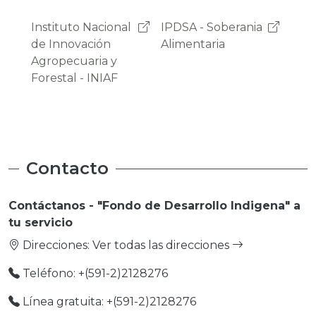
IPDSA - Soberania
OAP -
Pro
Alimentaria
Observatorio
Emp
Agroambiental y
Productivo
Contacto
Contáctanos - "Fondo de Desarrollo Indigena" a
tu servicio
Direcciones:
Ver todas las direcciones
Teléfono: +(591-2)2128276
Línea gratuita: +(591-2)2128276