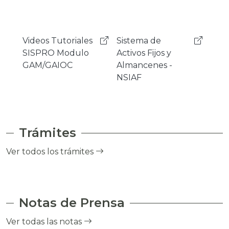
Sistema de
Mensajeria
Sist
Activos Fijos y
Instantanea
Gest
Almancenes -
Rocket.Chat
Cor
NSIAF
- SI
Trámites
Ver todos los trámites
Notas de Prensa
Ver todas las notas