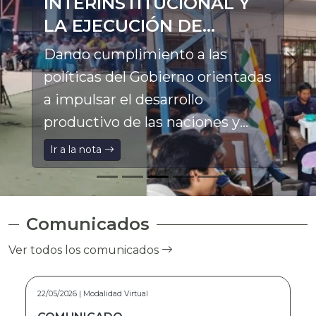
INTERINSTITUCIONAL Y
LA EJECUCIÓN DE
PROYECTOS
Dando cumplimiento a las
PRODUCTIVOS EN LA
políticas del Gobierno orientadas
ASUNTA
a impulsar el desarrollo
productivo de las naciones y
pueblos indígena originario
Ir a la nota
campesinos, el Director General
Ejecutivo a.i. del Fondo de
Desarrollo Indígena (FDI), Franz
Comunicados
Pinto Marca, participó en el
Ver todos los comunicados
Ampliado Ordinario de la
Federación Especial Única de
15/05/2026 | Modalidad Virtual
Trabajadores Campesinos