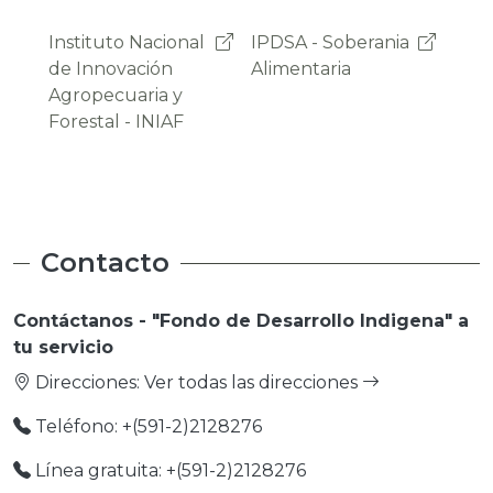
IPDSA - Soberania
OAP -
Pro
Alimentaria
Observatorio
Emp
Agroambiental y
Productivo
Contacto
Contáctanos - "Fondo de Desarrollo Indigena" a
tu servicio
Direcciones:
Ver todas las direcciones
Teléfono: +(591-2)2128276
Línea gratuita: +(591-2)2128276