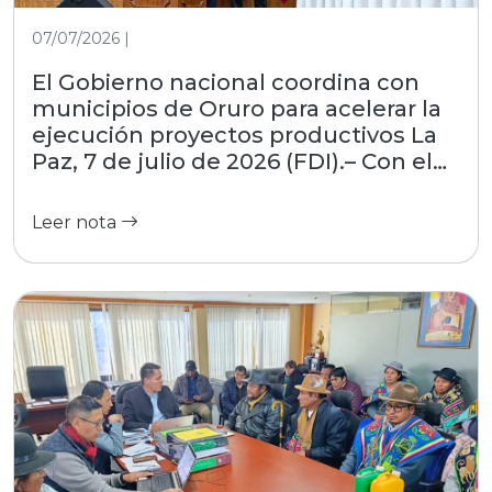
07/07/2026 |
El Gobierno nacional coordina con
municipios de Oruro para acelerar la
ejecución proyectos productivos La
Paz, 7 de julio de 2026 (FDI).– Con el
objetivo de estrechar la gestión con
las regiones, el Fondo de Desarrollo
Leer nota
Indígena (FDI), entidad dependiente
del Ministerio de Desarrollo
Productivo, Rural y Agua, participó
este martes en el encuentro
interinstitucional convocado por la
Asociación de Municipios del
Departamento de Oruro (AMDEOR).
El evento, desarrollado en la Casa
Grande del Pueblo, reunió a alcaldes
locales y autoridades del nivel central