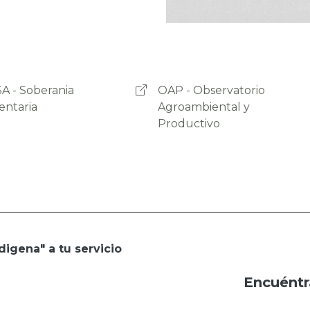
- Observatorio
Programa Empoderar
ambiental y
uctivo
digena" a tu servicio
Encuéntr