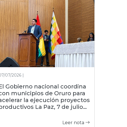
07/07/2026 |
El Gobierno nacional coordina
con municipios de Oruro para
acelerar la ejecución proyectos
productivos La Paz, 7 de julio
de 2026 (FDI).– Con el objetivo
de estrechar la gestión con las
Leer nota