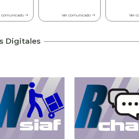
Comunicad
opinión pú
r comunicado
Ver comunicado
Ver 
s Digitales