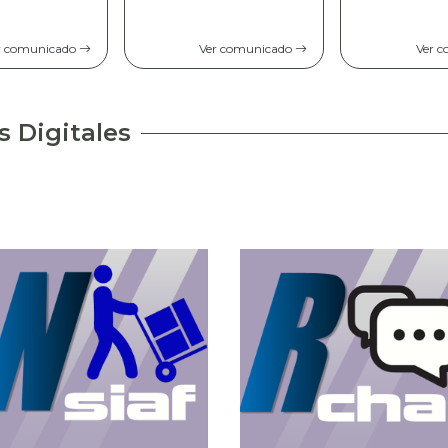
Comunicad
opinión pú
r comunicado
Ver comunicado
Ver 
s Digitales