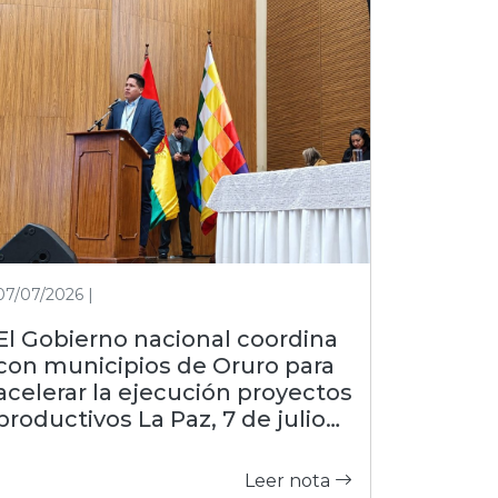
07/07/2026 |
El Gobierno nacional coordina
con municipios de Oruro para
acelerar la ejecución proyectos
productivos La Paz, 7 de julio
de 2026 (FDI).– Con el objetivo
de estrechar la gestión con las
Leer nota