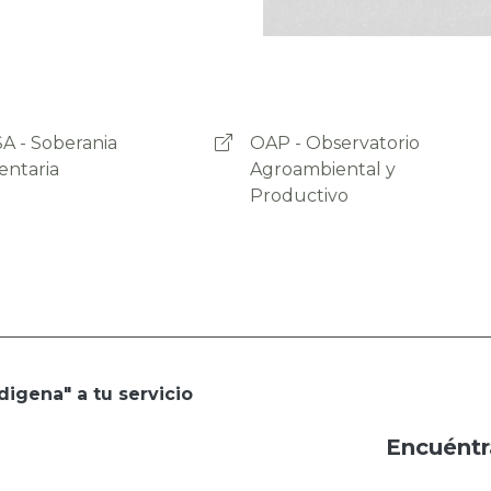
- Observatorio
Programa Empoderar
ambiental y
uctivo
digena" a tu servicio
Encuéntr