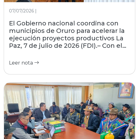
07/07/2026 |
El Gobierno nacional coordina con
municipios de Oruro para acelerar la
ejecución proyectos productivos La
Paz, 7 de julio de 2026 (FDI).– Con el
objetivo de estrechar la gestión con
las regiones, el Fondo de Desarrollo
Leer nota
Indígena (FDI), entidad dependiente
del Ministerio de Desarrollo
Productivo, Rural y Agua, participó
este martes en el encuentro
interinstitucional convocado por la
Asociación de Municipios del
Departamento de Oruro (AMDEOR).
El evento, desarrollado en la Casa
Grande del Pueblo, reunió a alcaldes
locales y autoridades del nivel central