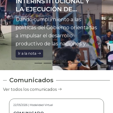
INTERINSTITUCIONAL Y
LA EJECUCIÓN DE
PROYECTOS
Dando cumplimiento a las
PRODUCTIVOS EN LA
políticas del Gobierno orientadas
ASUNTA
a impulsar el desarrollo
productivo de las naciones y
pueblos indígena originario
Ir a la nota
campesinos, el Director General
Ejecutivo a.i. del Fondo de
Desarrollo Indígena (FDI), Franz
Comunicados
Pinto Marca, participó en el
Ver todos los comunicados
Ampliado Ordinario de la
Federación Especial Única de
15/05/2026 | Modalidad Virtual
Trabajadores Campesinos