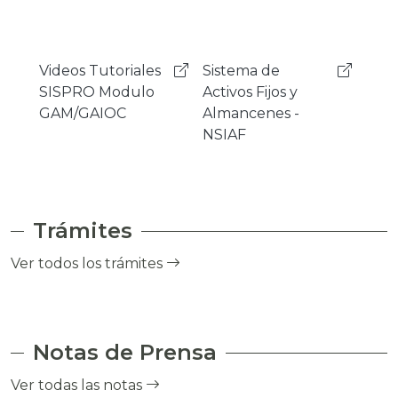
Sistema de
Mensajeria
Sist
Activos Fijos y
Instantanea
Gest
Almancenes -
Rocket.Chat
Cor
NSIAF
- SI
Trámites
Ver todos los trámites
Notas de Prensa
Ver todas las notas