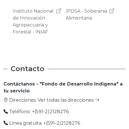
IPDSA - Soberania
OAP -
Pro
Alimentaria
Observatorio
Emp
Agroambiental y
Productivo
Contacto
Contáctanos - "Fondo de Desarrollo Indigena" a
tu servicio
Direcciones:
Ver todas las direcciones
Teléfono: +(591-2)2128276
Línea gratuita: +(591-2)2128276