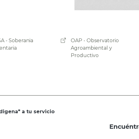
- Observatorio
Programa Empoderar
ambiental y
uctivo
digena" a tu servicio
Encuéntr