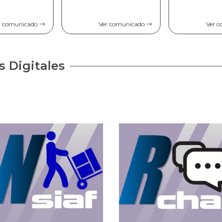
Comunicad
opinión pú
r comunicado
Ver comunicado
Ver 
s Digitales