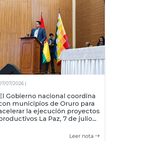
07/07/2026 |
El Gobierno nacional coordina
con municipios de Oruro para
acelerar la ejecución proyectos
productivos La Paz, 7 de julio
de 2026 (FDI).– Con el objetivo
de estrechar la gestión con las
Leer nota