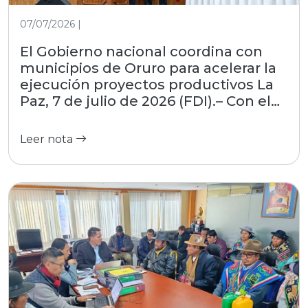
07/07/2026 |
El Gobierno nacional coordina con
municipios de Oruro para acelerar la
ejecución proyectos productivos La
Paz, 7 de julio de 2026 (FDI).– Con el
objetivo de estrechar la gestión con
las regiones, el Fondo de Desarrollo
Leer nota
Indígena (FDI), entidad dependiente
del Ministerio de Desarrollo
Productivo, Rural y Agua, participó
este martes en el encuentro
interinstitucional convocado por la
Asociación de Municipios del
Departamento de Oruro (AMDEOR).
El evento, desarrollado en la Casa
Grande del Pueblo, reunió a alcaldes
locales y autoridades del nivel central