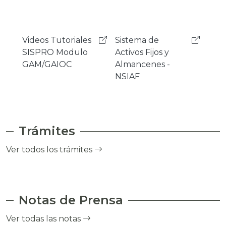
Sistema de
Mensajeria
Sist
Activos Fijos y
Instantanea
Gest
Almancenes -
Rocket.Chat
Cor
NSIAF
- SI
Trámites
Ver todos los trámites
Notas de Prensa
Ver todas las notas