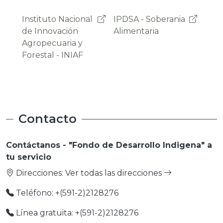
IPDSA - Soberania
OAP -
Pro
Alimentaria
Observatorio
Emp
Agroambiental y
Productivo
Contacto
Contáctanos - "Fondo de Desarrollo Indigena" a
tu servicio
Direcciones:
Ver todas las direcciones
Teléfono: +(591-2)2128276
Línea gratuita: +(591-2)2128276