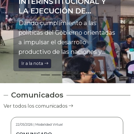
INTERINSTITUCIONAL Y
LA EJECUCIÓN DE
PROYECTOS
Dando cumplimiento a las
PRODUCTIVOS EN LA
políticas del Gobierno orientadas
ASUNTA
a impulsar el desarrollo
productivo de las naciones y
pueblos indígena originario
Ir a la nota
campesinos, el Director General
Ejecutivo a.i. del Fondo de
Desarrollo Indígena (FDI), Franz
Comunicados
Pinto Marca, participó en el
Ver todos los comunicados
Ampliado Ordinario de la
Federación Especial Única de
15/05/2026 | Modalidad Virtual
Trabajadores Campesinos