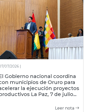
07/07/2026 |
El Gobierno nacional coordina
con municipios de Oruro para
acelerar la ejecución proyectos
productivos La Paz, 7 de julio
de 2026 (FDI).– Con el objetivo
de estrechar la gestión con las
Leer nota