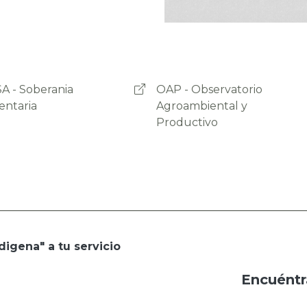
- Observatorio
Programa Empoderar
ambiental y
uctivo
digena" a tu servicio
Encuéntr