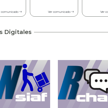
Comunicad
opinión pú
r comunicado
Ver comunicado
Ver 
s Digitales